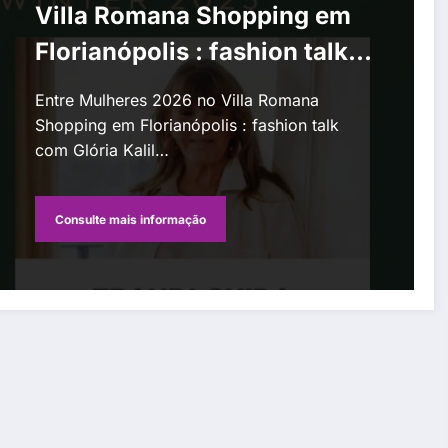
Villa Romana Shopping em
Florianópolis : fashion talk
com Glória Kalil e desfiles
Entre Mulheres 2026 no Villa Romana
de moda
Shopping em Florianópolis : fashion talk
com Glória Kalil…
Consulte mais informação