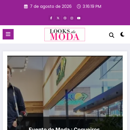
Pular
7 de agosto de 2026
3:16:20 PM
para
o
conteúdo
Evento de Moda : Coqueiros