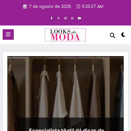
Pular
7 de agosto de 2026
5:25:27 AM
para
o
conteúdo
Especialista têxtil dá dicas de