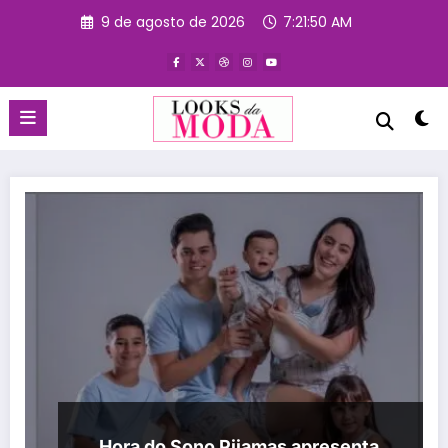
Pular
9 de agosto de 2026
7:21:51 AM
para
o
conteúdo
Hora do Sono Pijamas apresenta