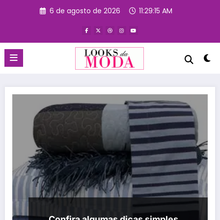
Pular
6 de agosto de 2026
11:29:15 AM
para
o
conteúdo
Confira algumas dicas simples