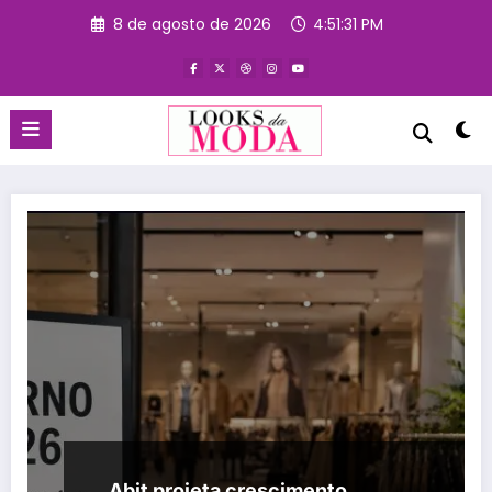
Pular
8 de agosto de 2026
4:51:32 PM
para
o
conteúdo
Abit projeta crescimento