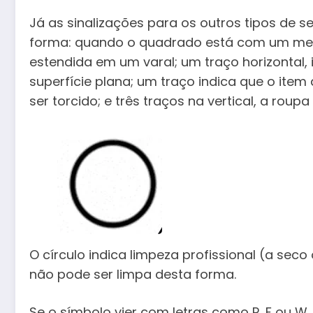
Já as sinalizações para os outros tipos de 
forma: quando o quadrado está com um meio 
estendida em um varal; um traço horizontal,
superfície plana; um traço indica que o it
ser torcido; e três traços na vertical, a ro
O círculo indica limpeza profissional (a seco 
não pode ser limpa desta forma.
Se o símbolo vier com letras como P, F ou W