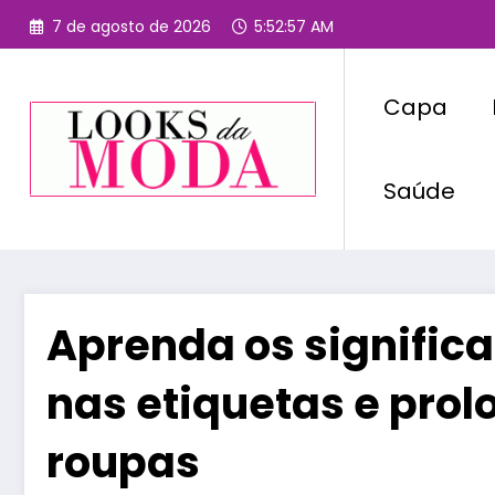
Pular
7 de agosto de 2026
5:52:58 AM
para
o
conteúdo
Capa
Saúde
Aprenda os signific
nas etiquetas e prol
roupas