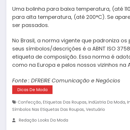
Uma bolinha para baixa temperatura, (até 110
para alta temperatura, (até 200°C). Se apa
ser passados.
No Brasil, a norma vigente que padroniza o
seus símbolos/descrições é a ABNT ISO 3758:
etiqueta de composição. Essa norma é adot
como na Europa e pelos nossos vizinhos na A
Fonte : DFREIRE Comunicação e Negócios
Dicas De Moda
,
,
,
Confecção
Etiquetas Das Roupas
Indústria Da Moda
I
,
Símbolos Nas Etiquetas Das Roupas
Vestuário
Redação Looks Da Moda