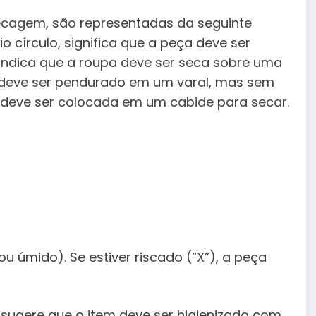
secagem, são representadas da seguinte
círculo, significa que a peça deve ser
 indica que a roupa deve ser seca sobre uma
em deve ser pendurado em um varal, mas sem
upa deve ser colocada em um cabide para secar.
ou úmido). Se estiver riscado (“X”), a peça
, sugere que o item deve ser higienizado com