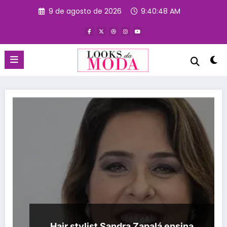
Pular
9 de agosto de 2026
9:40:48 AM
para
o
conteúdo
Hair stylist Sandra Zapalá ensina