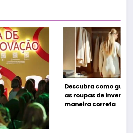
B
Descubra como guardar
e
as roupas de inverno de
p
maneira correta