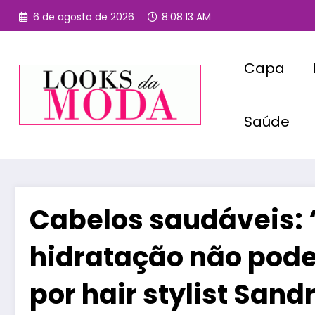
Pular
6 de agosto de 2026
8:08:13 AM
para
o
conteúdo
Capa
Saúde
Cabelos saudáveis: 
hidratação não pode 
por hair stylist Sand