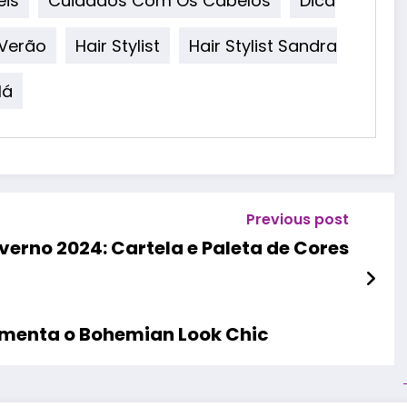
eis
Cuidados Com Os Cabelos
Dica
 Verão
Hair Stylist
Hair Stylist Sandra
lá
Previous post
erno 2024: Cartela e Paleta de Cores
menta o Bohemian Look Chic