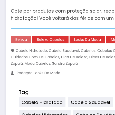
Opte por produtos com proteção solar, reapl
hidratação! Você voltará das férias com um 
Beleza
Beleza Cabelos
Looks Da Moda
Mo
,
,
,
Cabelo Hidratado
Cabelo Saudavel
Cabelos
Cabelos 
,
,
Cuidados Com Os Cabelos
Dica De Beleza
Dicas De Bele
,
,
Zapalá
Moda Cabelos
Sandra Zapalá
Redação Looks Da Moda
Tag
Cabelo Hidratado
Cabelo Saudavel