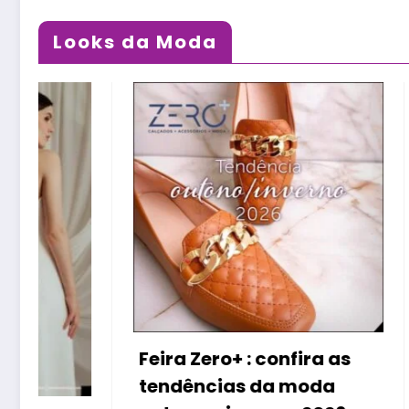
Looks da Moda
Raiva e
podem 
doença
no cor
Feira Zero+ : confira as
tendências da moda