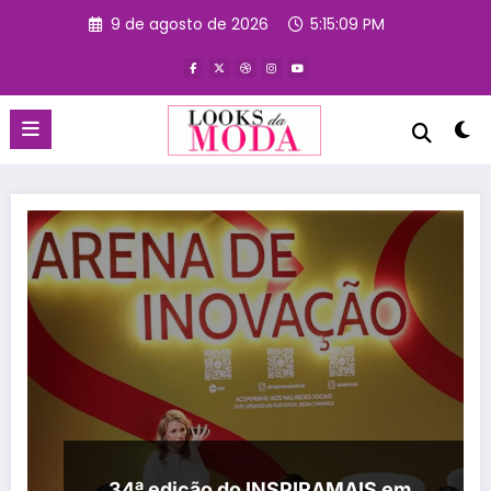
Pular
9 de agosto de 2026
5:15:10 PM
para
o
conteúdo
34ª edição do INSPIRAMAIS em