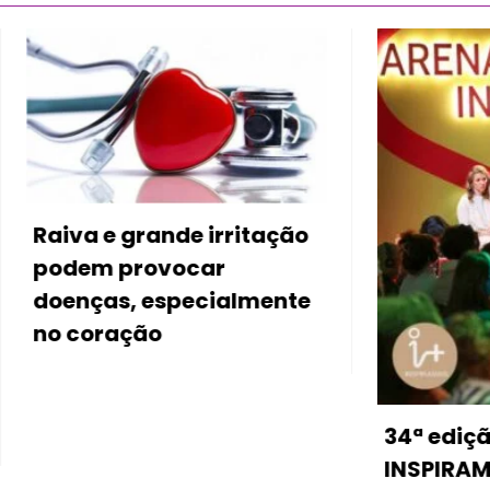
 grande irritação
provocar
s, especialmente
ação
34ª edição do
INSPIRAMAIS em Sã