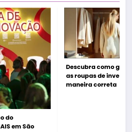
B
Descubra como guardar
e
as roupas de inverno de
p
maneira correta
o