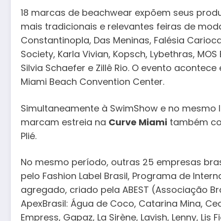
18 marcas de beachwear expõem seus prod
mais tradicionais e relevantes feiras de mod
Constantinopla, Das Meninas, Falésia Carioca
Society, Karla Vivian, Kopsch, Lybethras, MOS 
Silvia Schaefer e Zillê Rio. O evento acontece
Miami Beach Convention Center.
Simultaneamente à SwimShow e no mesmo loc
marcam estreia na
Curve Miami
também com 
Plié.
No mesmo período, outras 25 empresas bras
pelo Fashion Label Brasil, Programa de Inter
agregado, criado pela ABEST (Associação Bras
ApexBrasil: Água de Coco, Catarina Mina, Cecíl
Empress, Gapaz, La Sirène, Lavish, Lenny, Lis F