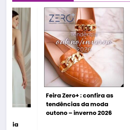
Raiva e
podem 
doença
no cor
Feira Zero+ : confira as
tendências da moda
outono – inverno 2026