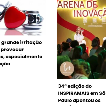
Descubr
as roupas
maneira 
34ª edição do
INSPIRAMAIS em São
Paulo apontou os