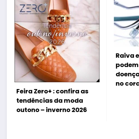
Raiva e grande irritação
podem provocar
doenças, especialmente
no coração
nfira as
 moda
o 2026