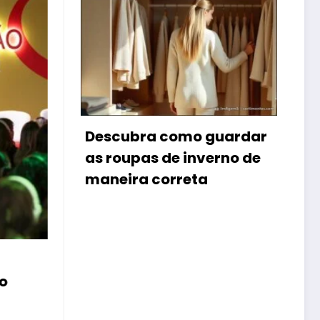
Botas femininas :
a como guardar
especialista dá dicas
 de inverno de
para não errar o pas
correta