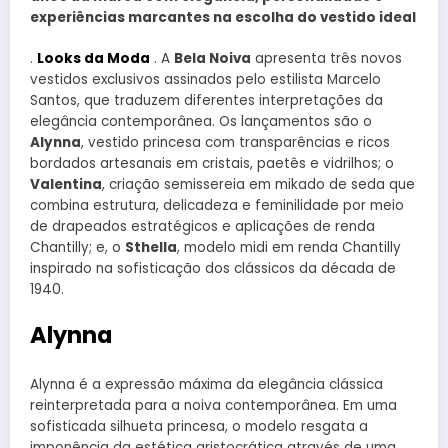
experiências marcantes na escolha do vestido ideal
.
Looks da Moda
. A
Bela Noiva
apresenta três novos
vestidos exclusivos assinados pelo estilista Marcelo
Santos, que traduzem diferentes interpretações da
elegância contemporânea. Os lançamentos são o
Alynna
, vestido princesa com transparências e ricos
bordados artesanais em cristais, paetês e vidrilhos; o
Valentina
, criação semissereia em mikado de seda que
combina estrutura, delicadeza e feminilidade por meio
de drapeados estratégicos e aplicações de renda
Chantilly; e, o
Sthella
, modelo midi em renda Chantilly
inspirado na sofisticação dos clássicos da década de
1940.
Alynna
Alynna é a expressão máxima da elegância clássica
reinterpretada para a noiva contemporânea. Em uma
sofisticada silhueta princesa, o modelo resgata a
imponência da estética aristocrática através de uma