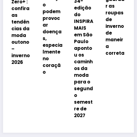
34ª
Zero+ :
o
e
r as
edição
confira
podem
li
roupas
do
as
provoc
d
de
INSPIRA
tendên
ar
p
inverno
MAIS
cias da
doença
n
de
em São
moda
s,
er
maneir
Paulo
outono
especia
p
a
aponto
–
lmente
correta
u os
inverno
no
caminh
2026
coraçã
os da
o
moda
para o
segund
o
semest
re de
2027