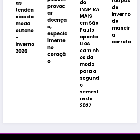
roupas
do
as
provoc
de
INSPIRA
tendên
ar
inverno
MAIS
cias da
doença
de
em São
moda
s,
maneir
Paulo
outono
especia
a
aponto
–
lmente
correta
u os
inverno
no
caminh
2026
coraçã
os da
o
moda
para o
segund
o
semest
re de
2027